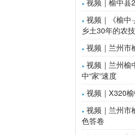
视频｜榆中县
视频｜《榆中·
乡土30年的农技
视频｜兰州市
视频｜兰州榆
中“家”速度
视频｜X32
视频｜兰州市榆
色答卷