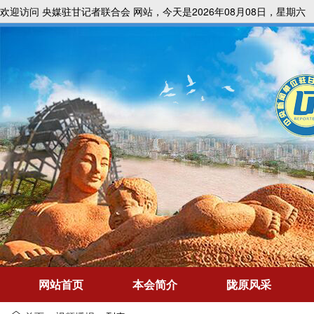
欢迎访问 央媒驻甘记者联合会 网站，今天是2026年08月08日，星期六
网站首页
本会简介
陇原风采