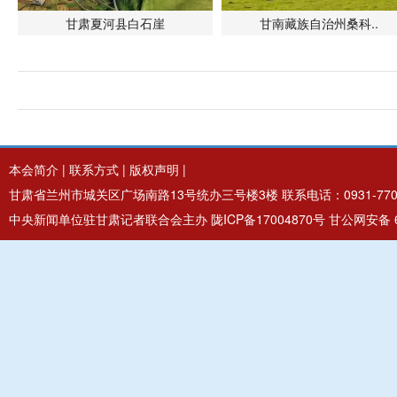
甘肃夏河县白石崖
甘南藏族自治州桑科..
本会简介
|
联系方式
|
版权声明
|
甘肃省兰州市城关区广场南路13号统办三号楼3楼 联系电话：0931-7706
中央新闻单位驻甘肃记者联合会主办
陇ICP备17004870号
甘公网安备 62