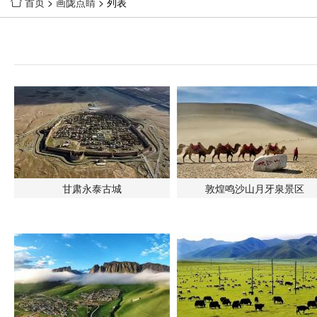
首页
>
画陇点睛
> 列表

甘肃永泰古城
敦煌鸣沙山月牙泉景区