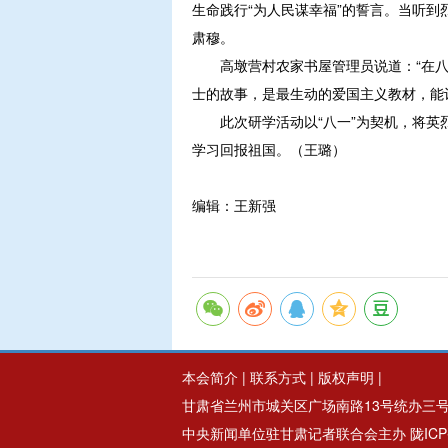
生命践行“为人民谋幸福”的誓言。当听
肃穆。
高墩营村农家书屋管理员说道：“在八一
士的故事，是最生动的爱国主义教材，能
此次研学活动以“八一”为契机，将英烈
学习回报祖国。（王璐）
编辑：王新强
本会简介
|
联系方式
|
版权声明
|
甘肃省兰州市城关区广场南路13号统办三号楼3楼
中央新闻单位驻甘肃记者联合会主办
陇ICP