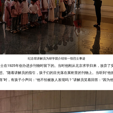
纪念馆讲解员为研学团介绍张一悟烈士事迹
在1925年创办进步刊物时留下的。当时他刚从北京求学归来，放弃了
想。”随着讲解员的指引，孩子们的目光落在展柜里的刊物上。当听到“他
路”时，有孩子小声问：“他不怕被敌人发现吗？”讲解员笑着回答：“因为