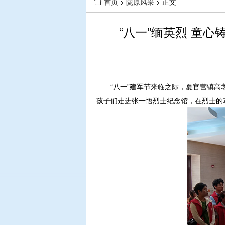
首页
>
陇原风采
> 正文

“八一”缅英烈 童
“八一”建军节来临之际，夏官营镇高墩营
孩子们走进张一悟烈士纪念馆，在烈士的革