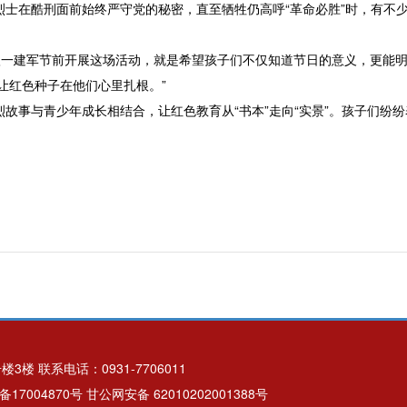
到烈士在酷刑面前始终严守党的秘密，直至牺牲仍高呼“革命必胜”时，有不
建军节前开展这场活动，就是希望孩子们不仅知道节日的意义，更能明白
让红色种子在他们心里扎根。”
故事与青少年成长相结合，让红色教育从“书本”走向“实景”。孩子们纷
 联系电话：0931-7706011
备17004870号
甘公网安备 62010202001388号