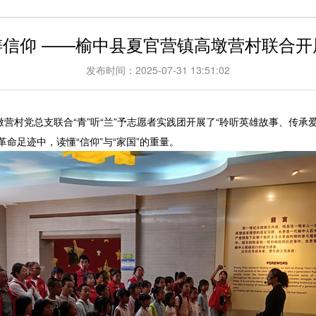
心铸信仰 ——榆中县夏官营镇高墩营村联合
发布时间：2025-07-31 13:51:02
村党总支联合“青”听“兰”予志愿者实践团开展了“聆听英雄故事、传承
命足迹中，读懂“信仰”与“家国”的重量。